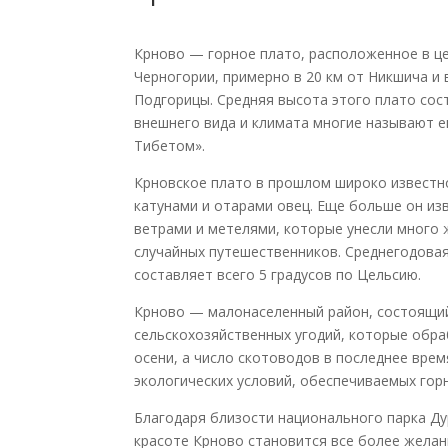
Крново — горное плато, расположенное в ц
Черногории, примерно в 20 км от Никшича и в
Подгорицы. Средняя высота этого плато сост
внешнего вида и климата многие называют е
Тибетом».
Крновское плато в прошлом широко извест
катунами и отарами овец. Еще больше он из
ветрами и метелями, которые унесли много 
случайных путешественников. Среднегодова
составляет всего 5 градусов по Цельсию.
Крново — малонаселенный район, состоящий
сельскохозяйственных угодий, которые обра
осени, а число скотоводов в последнее врем
экологических условий, обеспечиваемых го
Благодаря близости национального парка Ду
красоте Крново становится все более жела