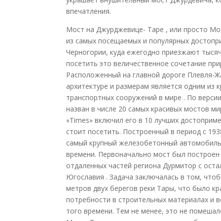
впечатления.
Мост на Джурджевице- Таре , или просто Мо
из самых посещаемых и популярных достоп
Черногории, куда ежегодно приезжают тысяч
посетить это величественное сочетание при
Расположенный на главной дороге Плевля-Жа
архитектуре и размерам является одним из 
транспортных сооружений в мире . По версии 
назван в числе 20 самых красивых мостов ми
«Times» включил его в 10 лучших достоприм
стоит посетить. Построенный в период с 1938
самый крупный железобетонный автомобиль
времени. Первоначально мост был построен
отдаленных частей региона Дурмитор с ост
Югославия . Задача заключалась в том, что
метров двух берегов реки Тары, что было кр
потребности в строительных материалах и 
того времени. Тем не менее, это не помеша