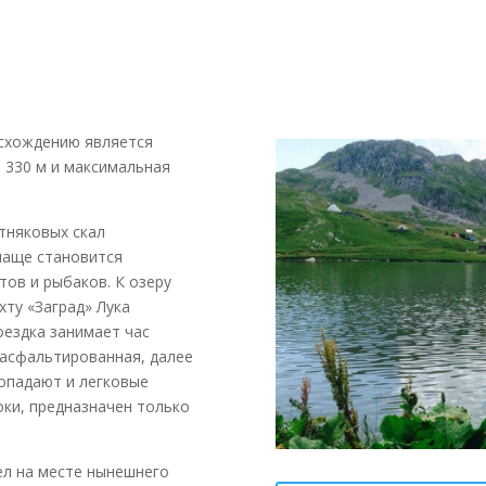
исхождению является
а 330 м и максимальная
тняковых скал
чаще становится
ов и рыбаков. К озеру
ту «Заград» Лука
оездка занимает час
 асфальтированная, далее
опадают и легковые
оки, предназначен только
ел на месте нынешнего