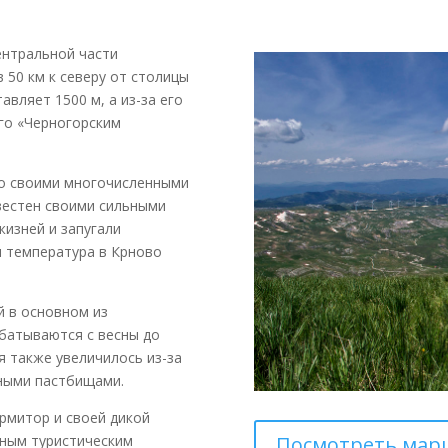
ентральной части
 50 км к северу от столицы
авляет 1500 м, а из-за его
го «Черногорским
но своими многочисленными
вестен своими сильными
жизней и запугали
я температура в Крново
 в основном из
батываются с весны до
я также увеличилось из-за
рными пастбищами.
рмитор и своей дикой
Посмотреть мар
нным туристическим