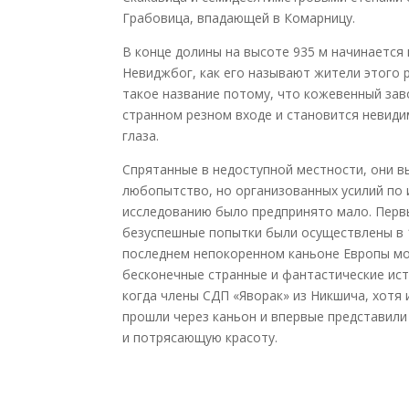
Грабовица, впадающей в Комарницу.
В конце долины на высоте 935 м начинается
Невиджбог, как его называют жители этого р
такое название потому, что кожевенный зав
странном резном входе и становится невид
глаза.
Спрятанные в недоступной местности, они в
любопытство, но организованных усилий по 
исследованию было предпринято мало. Перв
безуспешные попытки были осуществлены в 19
последнем непокоренном каньоне Европы м
бесконечные странные и фантастические исто
когда члены СДП «Яворак» из Никшича, хотя 
прошли через каньон и впервые представили
и потрясающую красоту.