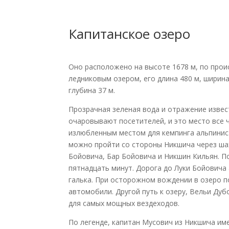
Капитанское озеро
Оно расположено на высоте 1678 м, по про
ледниковым озером, его длина 480 м, ширин
глубина 37 м.
Прозрачная зеленая вода и отражение извес
очаровывают посетителей, и это место все 
излюбленным местом для кемпинга альпинист
можно пройти со стороны Никшича через шах
Бойовича, Бар Бойовича и Никшин Кильян. П
пятнадцать минут. Дорога до Луки Бойовича
галька. При осторожном вождении в озеро п
автомобили. Другой путь к озеру, Вельи Дуб
для самых мощных вездеходов.
По легенде, капитан Мусович из Никшича им