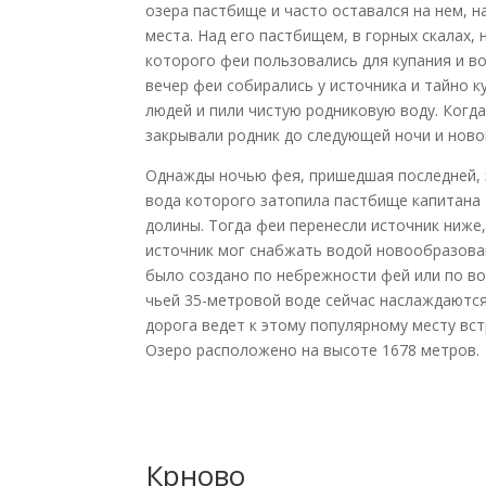
озера пастбище и часто оставался на нем, 
места. Над его пастбищем, в горных скалах,
которого феи пользовались для купания и в
вечер феи собирались у источника и тайно к
людей и пили чистую родниковую воду. Когда
закрывали родник до следующей ночи и ново
Однажды ночью фея, пришедшая последней, 
вода которого затопила пастбище капитана
долины. Тогда феи перенесли источник ниже
источник мог снабжать водой новообразова
было создано по небрежности фей или по в
чьей 35-метровой воде сейчас наслаждаются
дорога ведет к этому популярному месту вст
Озеро расположено на высоте 1678 метров.
Крново