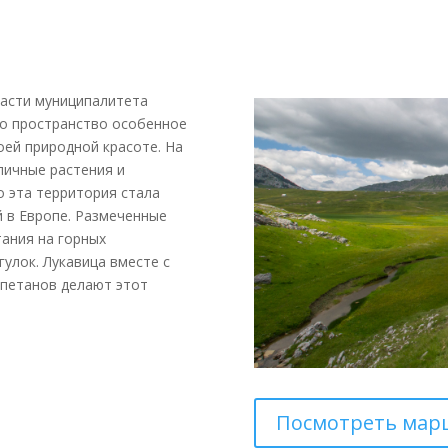
части муниципалитета
то пространство особенное
ей природной красоте. На
личные растения и
о эта территория стала
 в Европе. Размеченные
ания на горных
улок. Лукавица вместе с
апетанов делают этот
Посмотреть мар