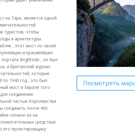
ст на Таре, является одной
римечательностей
и туристов, чтобы
роды и архитектуры.
бляк , этот мост по своей
крупнейших и красивейших
портала Brightside , он был
ра, а британский журнал
ечательностей, которые
 по 1940 год , это был
Посмотреть мар
ный мост в Европе того
 для соединения
альной частью Королевства
бы соединить почти 400
айне сложно из-за
вспомогательных средствах
ло его проектировщику