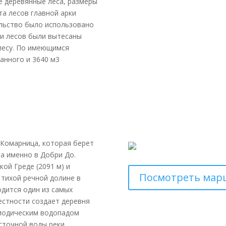
 деревянные леса, размеры
та лесов главной арки
ельство было использовано
ти лесов были вытесаны
лесу. По имеющимся
анного и 3640 м3
 Комарница, которая берет
а именно в Добри До.
ой Греде (2091 м) и
Посмотреть мар
 тихой речной долине в
одится один из самых
естности создает деревня
риодическим водопадом
сточной воды реки