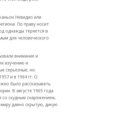
 каньон Невидио или
егиона. По праву носит
од однажды теряется в
имым для человеческого
ызвали внимание и
их изучению и
ые серьезные, но
57 и в 1964 гг. О
ожно было рассказывать
рии. В августе 1965 года.
и со скудным снаряжением,
 миру давно скрытую, дикую