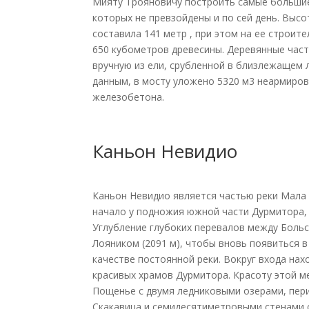
Мияту Трояновичу построить самые большие
которых не превзойдены и по сей день. Высо
составила 141 метр , при этом на ее строит
650 кубометров древесины. Деревянные час
вручную из ели, срубленной в близлежащем 
данным, в мосту уложено 5320 м3 неармиров
железобетона.
Каньон Невидио
Каньон Невидио является частью реки Мала
начало у подножия южной части Дурмитора, 
Углубление глубоких перевалов между Больск
Лояником (2091 м), чтобы вновь появиться в
качестве постоянной реки. Вокруг входа нах
красивых храмов Дурмитора. Красоту этой м
Пощенье с двумя ледниковыми озерами, пе
Скакавица и семидесятиметровыми стенами 